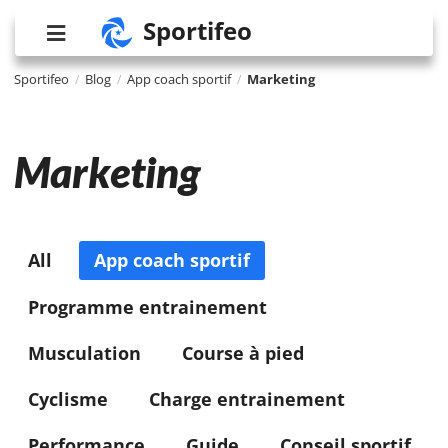
Sportifeo
Sportifeo
Blog
App coach sportif
Marketing
/
/
/
Marketing
All
App coach sportif
Programme entrainement
Musculation
Course à pied
Cyclisme
Charge entrainement
Performance
Guide
Conseil sportif