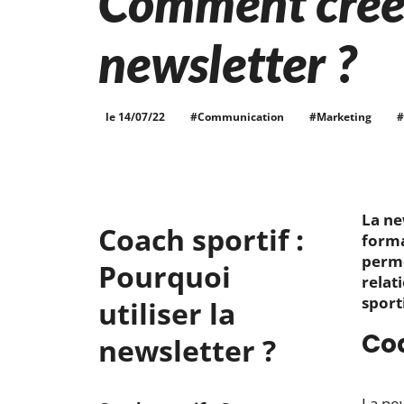
Comment crée
newsletter ?
le 14/07/22
#Communication
#Marketing
#
La ne
Coach sportif :
forma
perme
Pourquoi
relat
sport
utiliser la
Coa
newsletter ?
La ne