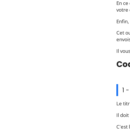
En ce 
votre 
Enfin,
Cet o
envoi
Il vou
Coa
1 
Le tit
Il doi
C'est 