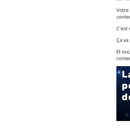
Votre 
conte
C'est
Ça va 
Et oui
conte