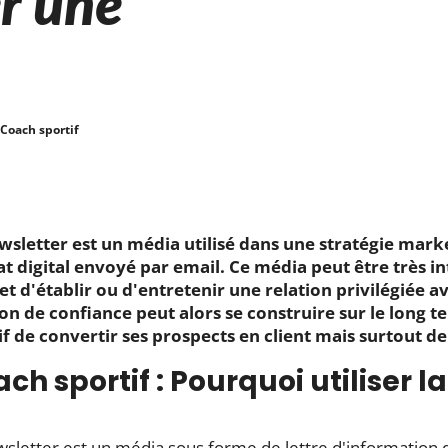
r une
Coach sportif
wsletter est un média utilisé dans une stratégie marke
t digital envoyé par email. Ce média peut être très in
t d'établir ou d'entretenir une relation privilégiée av
ion de confiance peut alors se construire sur le long
if de convertir ses prospects en client mais surtout de 
ch sportif : Pourquoi utiliser l
wsletter est un média sous forme de lettre d'information 