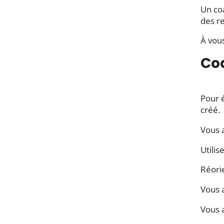
Un co
des re
À vous
Coa
Pour é
créé.
Vous a
Utilis
Réorie
Vous a
Vous 