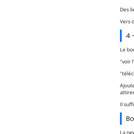
Des li
Vers d
4 
Le bou
"voir 
"télé
Ajoute
attire
Il suf
Bo
La ne