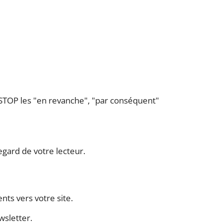
c STOP les "en revanche", "par conséquent"
regard de votre lecteur.
ents vers votre site.
wsletter.