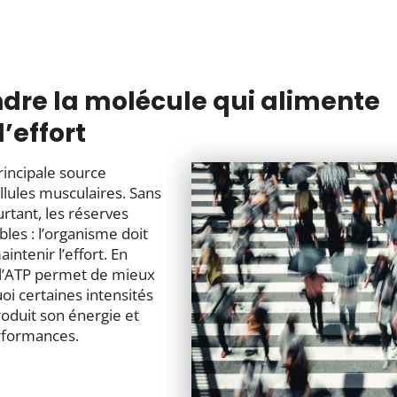
dre la molécule qui alimente
’effort
rincipale source
llules musculaires. Sans
rtant, les réserves
les : l’organisme doit
ntenir l’effort. En
l’ATP permet de mieux
i certaines intensités
roduit son énergie et
rformances.