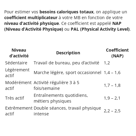
Pour estimer vos
besoins caloriques totaux
, on applique un
coefficient multiplicateur
à votre MB en fonction de votre
niveau d’activité physique
. Ce coefficient est appelé
NAP
(Niveau d’Activité Physique)
ou
PAL (Physical Activity Level)
.
Niveau
Coefficient
Description
d’activité
(NAP)
Sédentaire
Travail de bureau, peu d’activité
1,2
Légèrement
Marche légère, sport occasionnel
1,4 – 1,6
actif
Modérément
Activité régulière 3 à 5
1,7 – 1,8
actif
fois/semaine
Entraînements quotidiens,
Très actif
1,9 – 2,1
métiers physiques
Extrêmement
Double séances, travail physique
2,2 – 2,5
actif
intense