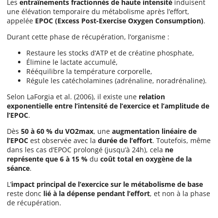
Les
entraînements fractionnés de haute intensité
induisent
une élévation temporaire du métabolisme après l’effort,
appelée
EPOC (Excess Post-Exercise Oxygen Consumption)
.
Durant cette phase de récupération, l’organisme :
Restaure les stocks d’ATP et de créatine phosphate,
Élimine le lactate accumulé,
Rééquilibre la température corporelle,
Régule les catécholamines (adrénaline, noradrénaline).
Selon LaForgia et al. (2006), il existe une
relation
exponentielle entre l’intensité de l’exercice et l’amplitude de
l’EPOC
.
Dès
50 à 60 % du VO2max
, une
augmentation linéaire de
l’EPOC
est observée avec la
durée de l’effort
. Toutefois, même
dans les cas d’EPOC prolongé (jusqu’à 24h), cela
ne
représente que 6 à 15 %
du
coût total en oxygène de la
séance
.
L’
impact principal de l’exercice sur le métabolisme de base
reste donc
lié à la dépense pendant l’effort
, et non à la phase
de récupération.