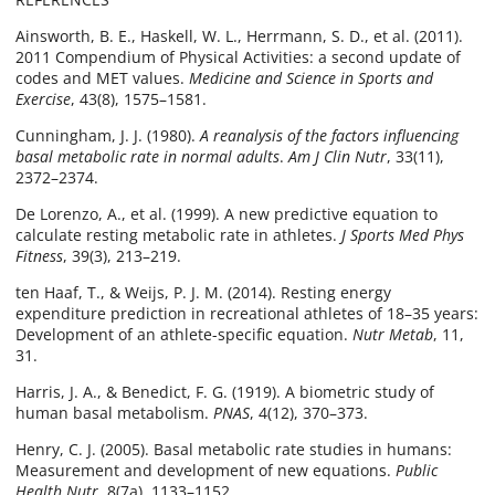
Ainsworth, B. E., Haskell, W. L., Herrmann, S. D., et al. (2011).
2011 Compendium of Physical Activities: a second update of
codes and MET values.
Medicine and Science in Sports and
Exercise
, 43(8), 1575–1581.
Cunningham, J. J. (1980).
A reanalysis of the factors influencing
basal metabolic rate in normal adults
.
Am J Clin Nutr
, 33(11),
2372–2374.
De Lorenzo, A., et al. (1999). A new predictive equation to
calculate resting metabolic rate in athletes.
J Sports Med Phys
Fitness
, 39(3), 213–219.
ten Haaf, T., & Weijs, P. J. M. (2014). Resting energy
expenditure prediction in recreational athletes of 18–35 years:
Development of an athlete-specific equation.
Nutr Metab
, 11,
31.
Harris, J. A., & Benedict, F. G. (1919). A biometric study of
human basal metabolism.
PNAS
, 4(12), 370–373.
Henry, C. J. (2005). Basal metabolic rate studies in humans:
Measurement and development of new equations.
Public
Health Nutr
, 8(7a), 1133–1152.