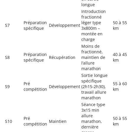
longue
Introduction
fractionné
Préparation
léger type
50 à 55
S7
Développement
spécifique
3x800m –
km
montée en
charge
Moins de
fractionné,
Préparation
40 à 45
S8
Récupération
maintien de
spécifique
km
l’allure
marathon
Sortie longue
spécifique
Pré
55 à 60
S9
Développement
(2h15-2h30),
compétition
km
travail allure
marathon
Séance type
3x15 min
allure
Pré
50 à 55
S10
Maintien
marathon,
compétition
km
dernière