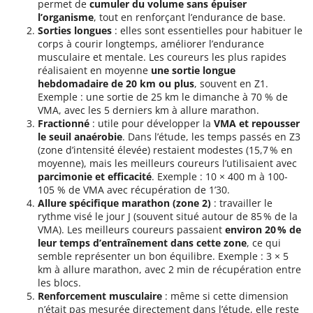
permet de
cumuler du volume sans épuiser
l’organisme
, tout en renforçant l’endurance de base.
Sorties longues
: elles sont essentielles pour habituer le
corps à courir longtemps, améliorer l’endurance
musculaire et mentale. Les coureurs les plus rapides
réalisaient en moyenne
une sortie longue
hebdomadaire de 20 km ou plus
, souvent en Z1.
Exemple : une sortie de 25 km le dimanche à 70 % de
VMA, avec les 5 derniers km à allure marathon.
Fractionné
: utile pour développer la
VMA et repousser
le seuil anaérobie
. Dans l’étude, les temps passés en Z3
(zone d’intensité élevée) restaient modestes (15,7 % en
moyenne), mais les meilleurs coureurs l’utilisaient avec
parcimonie et efficacité
. Exemple : 10 × 400 m à 100-
105 % de VMA avec récupération de 1’30.
Allure spécifique marathon (zone 2)
: travailler le
rythme visé le jour J (souvent situé autour de 85 % de la
VMA). Les meilleurs coureurs passaient
environ 20 % de
leur temps d’entraînement dans cette zone
, ce qui
semble représenter un bon équilibre. Exemple : 3 × 5
km à allure marathon, avec 2 min de récupération entre
les blocs.
Renforcement musculaire
: même si cette dimension
n’était pas mesurée directement dans l’étude, elle reste