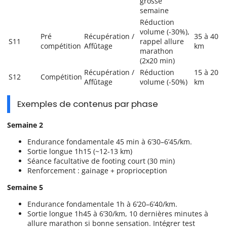
grosse
semaine
Réduction
volume (-30%),
Pré
Récupération /
35 à 40
S11
rappel allure
compétition
Affûtage
km
marathon
(2x20 min)
Récupération /
Réduction
15 à 20
S12
Compétition
Affûtage
volume (-50%)
km
Exemples de contenus par phase
Semaine 2
Endurance fondamentale 45 min à 6’30–6’45/km.
Sortie longue 1h15 (~12-13 km)
Séance facultative de footing court (30 min)
Renforcement : gainage + proprioception
Semaine 5
Endurance fondamentale 1h à 6’20–6’40/km.
Sortie longue 1h45 à 6’30/km, 10 dernières minutes à
allure marathon si bonne sensation. Intégrer test