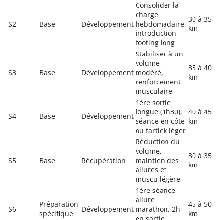
Consolider la
charge
30 à 35
S2
Base
Développement
hebdomadaire,
km
introduction
footing long
Stabiliser à un
volume
35 à 40
S3
Base
Développement
modéré,
km
renforcement
musculaire
1ère sortie
longue (1h30),
40 à 45
S4
Base
Développement
séance en côte
km
ou fartlek léger
Réduction du
volume,
30 à 35
S5
Base
Récupération
maintien des
km
allures et
muscu légère
1ère séance
allure
Préparation
45 à 50
S6
Développement
marathon, 2h
spécifique
km
en sortie