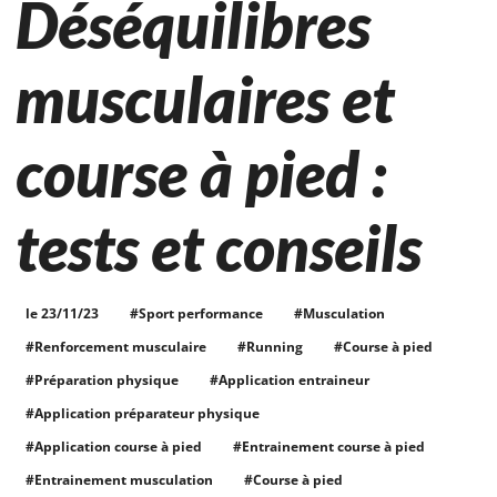
Déséquilibres
musculaires et
course à pied :
tests et conseils
le 23/11/23
#Sport performance
#Musculation
#Renforcement musculaire
#Running
#Course à pied
#Préparation physique
#Application entraineur
#Application préparateur physique
#Application course à pied
#Entrainement course à pied
#Entrainement musculation
#Course à pied