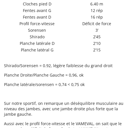
Cloches pied D
6.40 m
Fentes avant G
12 rép
Fentes avant D
16 rép
Profil force-vitesse
Déficit de force
Sorensen
3’
Shirado
2’45
Planche latérale D
2’10
Planche latéral G
2’15
Shirado/Sorensen = 0.92, légère faiblesse du grand droit
Planche Droite/Planche Gauche = 0,96, ok
Planche latérale/sorensen = 0,74 < 0,75 ok
Sur notre sportif, on remarque un déséquilibre musculaire au
niveau des jambes, avec une jambe droite plus forte que la
jambe gauche.
Aussi avec le profil force-vitesse et le VAMEVAL, on sait que le