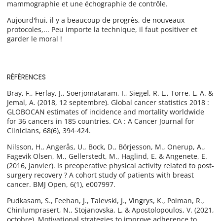
mammographie et une échographie de contrôle.
Aujourd'hui, il y a beaucoup de progrès, de nouveaux
protocoles,... Peu importe la technique, il faut positiver et
garder le moral !
RÉFÉRENCES
Bray, F., Ferlay, J., Soerjomataram, I., Siegel, R. L., Torre, L. A. &
Jemal, A. (2018, 12 septembre). Global cancer statistics 2018 :
GLOBOCAN estimates of incidence and mortality worldwide
for 36 cancers in 185 countries. CA : A Cancer Journal for
Clinicians, 68(6), 394‑424.
Nilsson, H., Angerås, U., Bock, D., Börjesson, M., Onerup, A.,
Fagevik Olsen, M., Gellerstedt, M., Haglind, E. & Angenete, E.
(2016, janvier). Is preoperative physical activity related to post-
surgery recovery ? A cohort study of patients with breast
cancer. BMJ Open, 6(1), e007997.
Pudkasam, S., Feehan, J., Talevski, J., Vingrys, K., Polman, R.,
Chinlumprasert, N., Stojanovska, L. & Apostolopoulos, V. (2021,
octobre). Motivational strategies to improve adherence to