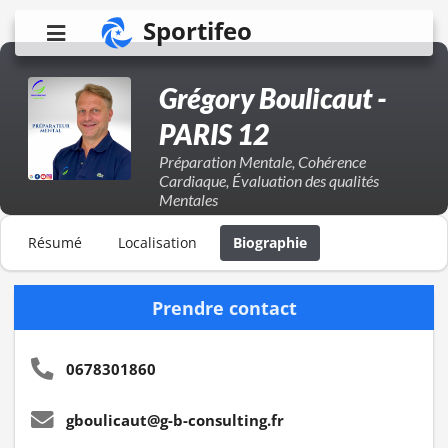
Sportifeo
Grégory Boulicaut -
PARIS 12
Préparation Mentale, Cohérence
Cardiaque, Évaluation des qualités
Mentales
Résumé
Localisation
Biographie
Prendre contact
0678301860
gboulicaut@g-b-consulting.fr