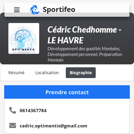
Sportifeo
Cédric Chedhomme -
LE HAVRE
Développement des qualités Mentales,
Développement personnel, Préparation
Mentale
Résumé
Localisation
Biographie
Prendre contact
0614367784
cedric.optimentis@gmail.com