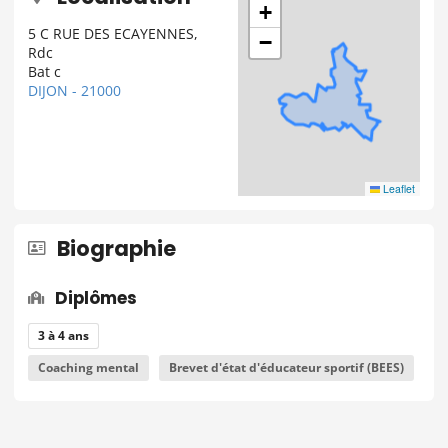
+
5 C RUE DES ECAYENNES,
−
Rdc
Bat c
DIJON - 21000
Leaflet
Biographie
Diplômes
3 à 4 ans
Coaching mental
Brevet d'état d'éducateur sportif (BEES)