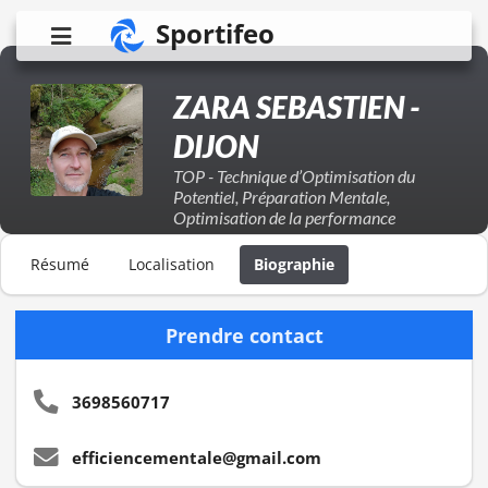
Sportifeo
ZARA SEBASTIEN -
DIJON
TOP - Technique d’Optimisation du
Potentiel, Préparation Mentale,
Optimisation de la performance
Résumé
Localisation
Biographie
Prendre contact
3698560717
efficiencementale@gmail.com