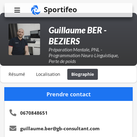
Sportifeo
Guillaume BER -
BEZIERS
Préparation Mentale, PNL -
Programmation Neuro Linguistique,
Perte de poids
Résumé
Localisation
Biographie
Prendre contact
0670848651
guillaume.ber@gb-consultant.com