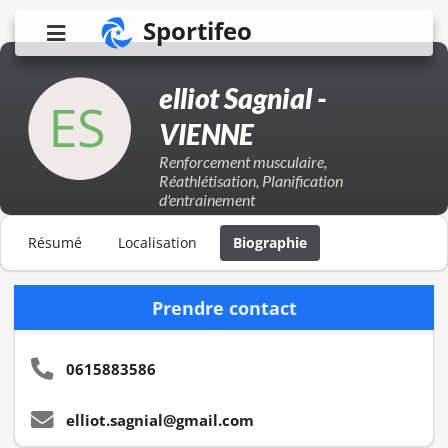
Sportifeo
elliot Sagnial -
VIENNE
Renforcement musculaire,
Réathlétisation, Planification
d'entrainement
Résumé
Localisation
Biographie
Prendre contact
0615883586
elliot.sagnial@gmail.com