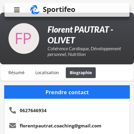
Sportifeo
Florent PAUTRAT -
OLIVET
Cohérence Cardiaque, Développement
personnel, Nutrition
Résumé
Localisation
Biographie
Prendre contact
0627646934
florentpautrat.coaching@gmail.com