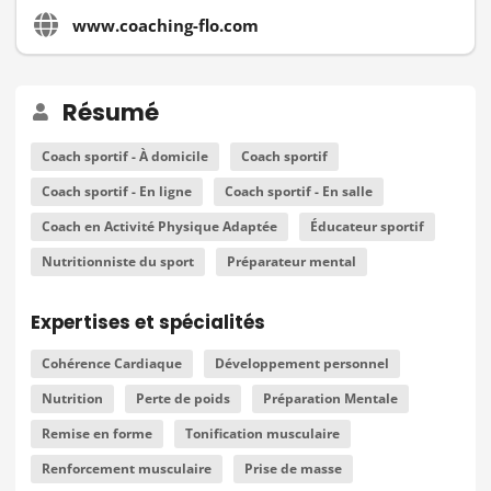
www.coaching-flo.com
Résumé
Coach sportif - À domicile
Coach sportif
Coach sportif - En ligne
Coach sportif - En salle
Coach en Activité Physique Adaptée
Éducateur sportif
Nutritionniste du sport
Préparateur mental
Expertises et spécialités
Cohérence Cardiaque
Développement personnel
Nutrition
Perte de poids
Préparation Mentale
Remise en forme
Tonification musculaire
Renforcement musculaire
Prise de masse